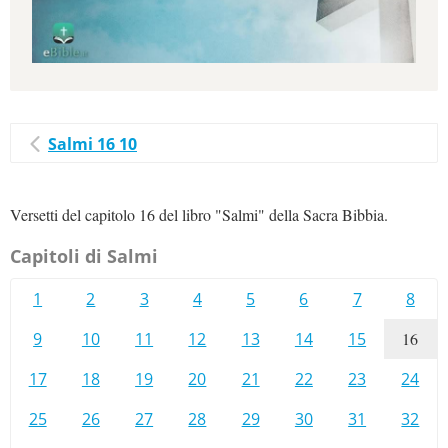
Salmi 16 10
Versetti del capitolo 16 del libro "Salmi" della Sacra Bibbia.
Capitoli di Salmi
1
2
3
4
5
6
7
8
9
10
11
12
13
14
15
16
17
18
19
20
21
22
23
24
25
26
27
28
29
30
31
32