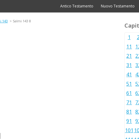
Antico Testamento
Nuovo Testamento
i 143
> Salmi 143 8
Capit
1
11
1
21
2
31
3
41
4
51
5
61
6
71
7
81
8
91
9
101
1