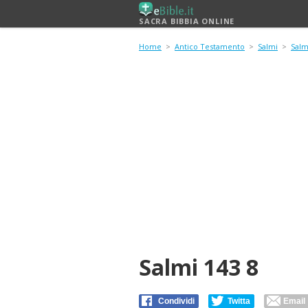
SACRA BIBBIA ONLINE
Home
>
Antico Testamento
>
Salmi
>
Salm
Salmi 143 8
Condividi
Twitta
Email