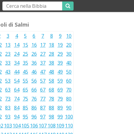
oli di Salmi
2
3
4
5
6
7
8
9
10
2
13
14
15
16
17
18
19
20
2
23
24
25
26
27
28
29
30
2
33
34
35
36
37
38
39
40
2
43
44
45
46
47
48
49
50
2
53
54
55
56
57
58
59
60
2
63
64
65
66
67
68
69
70
2
73
74
75
76
77
78
79
80
2
83
84
85
86
87
88
89
90
2
93
94
95
96
97
98
99
100
02
103
104
105
106
107
108
109
110