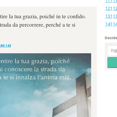
111
1
121
1
re la tua grazia, poiché in te confido.
131
1
rada da percorrere, perché a te si
141
1
Deside
MI 143