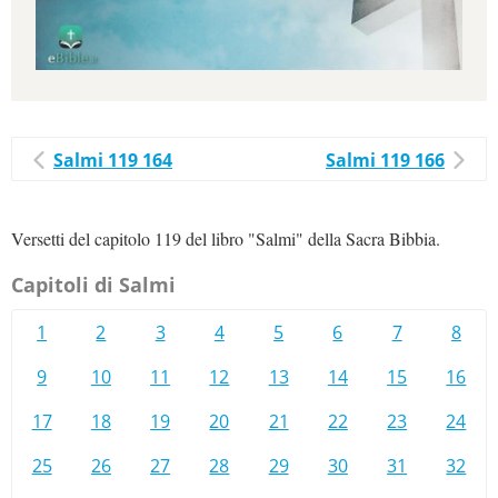
Salmi 119 164
Salmi 119 166
Versetti del capitolo 119 del libro "Salmi" della Sacra Bibbia.
Capitoli di Salmi
1
2
3
4
5
6
7
8
9
10
11
12
13
14
15
16
17
18
19
20
21
22
23
24
25
26
27
28
29
30
31
32