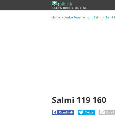
SACRA BIBBIA ONLINE
Home
>
Antico Testamento
>
Salmi
>
Salmi 
Salmi 119 160
Condividi
Twitta
Email