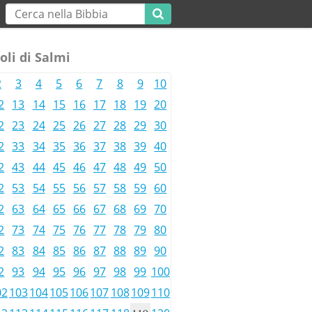
oli di Salmi
2
3
4
5
6
7
8
9
10
2
13
14
15
16
17
18
19
20
2
23
24
25
26
27
28
29
30
2
33
34
35
36
37
38
39
40
2
43
44
45
46
47
48
49
50
2
53
54
55
56
57
58
59
60
2
63
64
65
66
67
68
69
70
2
73
74
75
76
77
78
79
80
2
83
84
85
86
87
88
89
90
2
93
94
95
96
97
98
99
100
02
103
104
105
106
107
108
109
110