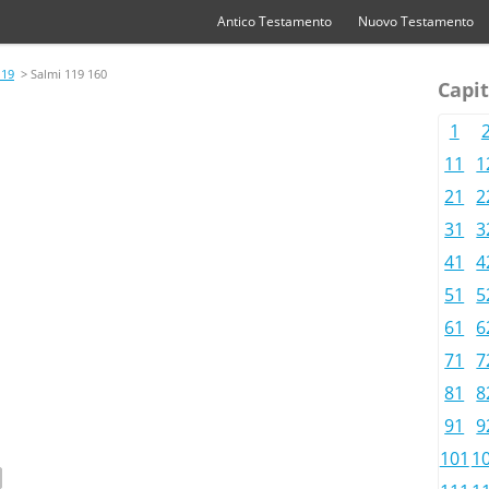
Antico Testamento
Nuovo Testamento
119
> Salmi 119 160
Capit
1
11
1
21
2
31
3
41
4
51
5
61
6
71
7
81
8
91
9
101
1