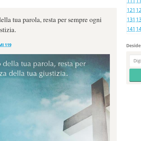
111
1
121
1
della tua parola, resta per sempre ogni
131
1
stizia.
141
1
MI 119
Desider