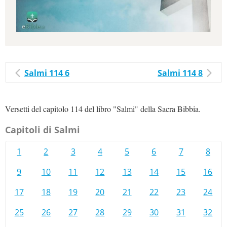
Salmi 114 6
Salmi 114 8
Versetti del capitolo 114 del libro "Salmi" della Sacra Bibbia.
Capitoli di Salmi
1
2
3
4
5
6
7
8
9
10
11
12
13
14
15
16
17
18
19
20
21
22
23
24
25
26
27
28
29
30
31
32