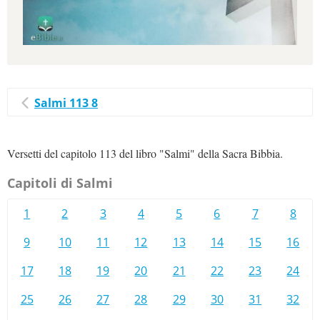
Salmi 113 8
Versetti del capitolo 113 del libro "Salmi" della Sacra Bibbia.
Capitoli di Salmi
1
2
3
4
5
6
7
8
9
10
11
12
13
14
15
16
17
18
19
20
21
22
23
24
25
26
27
28
29
30
31
32