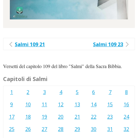
Salmi 109 21
Salmi 109 23
Versetti del capitolo 109 del libro "Salmi" della Sacra Bibbia.
Capitoli di Salmi
1
2
3
4
5
6
7
8
9
10
11
12
13
14
15
16
17
18
19
20
21
22
23
24
25
26
27
28
29
30
31
32