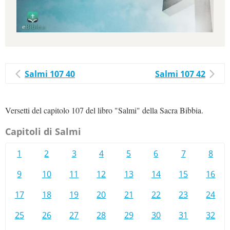
Salmi 107 40
Salmi 107 42
Versetti del capitolo 107 del libro "Salmi" della Sacra Bibbia.
Capitoli di Salmi
1
2
3
4
5
6
7
8
9
10
11
12
13
14
15
16
17
18
19
20
21
22
23
24
25
26
27
28
29
30
31
32