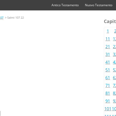
Antico Testamento
Nuovo Testamento
107
> Salmi 107 22
Capit
1
11
1
21
2
31
3
41
4
51
5
61
6
71
7
81
8
91
9
101
1