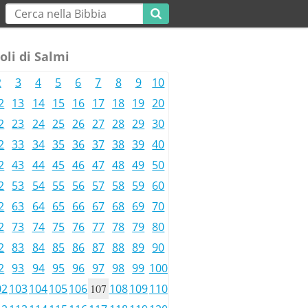
oli di Salmi
2
3
4
5
6
7
8
9
10
2
13
14
15
16
17
18
19
20
2
23
24
25
26
27
28
29
30
2
33
34
35
36
37
38
39
40
2
43
44
45
46
47
48
49
50
2
53
54
55
56
57
58
59
60
2
63
64
65
66
67
68
69
70
2
73
74
75
76
77
78
79
80
2
83
84
85
86
87
88
89
90
2
93
94
95
96
97
98
99
100
02
103
104
105
106
107
108
109
110