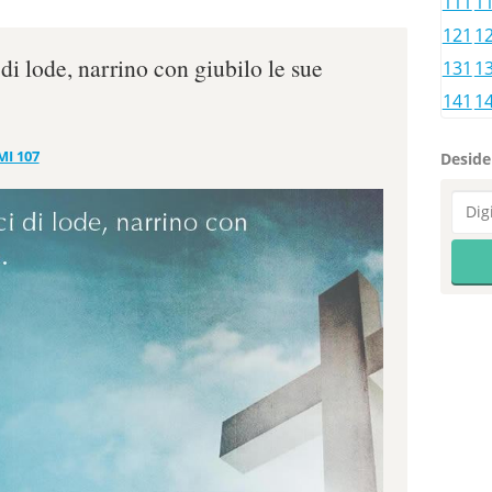
111
1
121
1
 di lode, narrino con giubilo le sue
131
1
141
1
MI 107
Desider