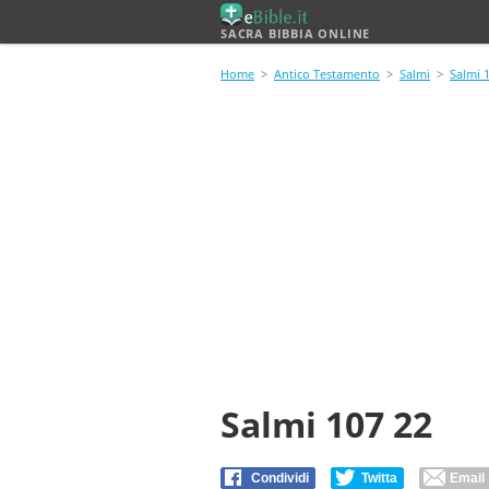
SACRA BIBBIA ONLINE
Home
>
Antico Testamento
>
Salmi
>
Salmi 
Salmi 107 22
Condividi
Twitta
Email