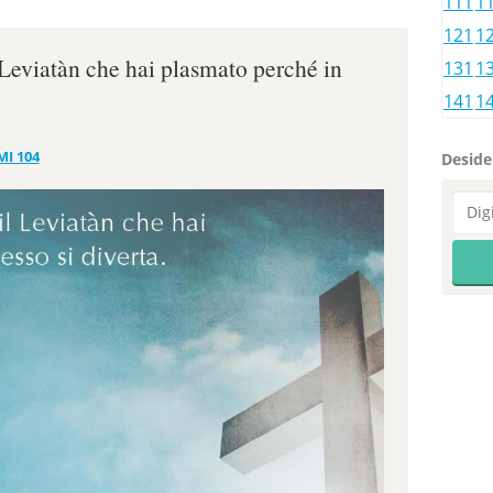
111
1
121
1
l Leviatàn che hai plasmato perché in
131
1
141
1
MI 104
Desider