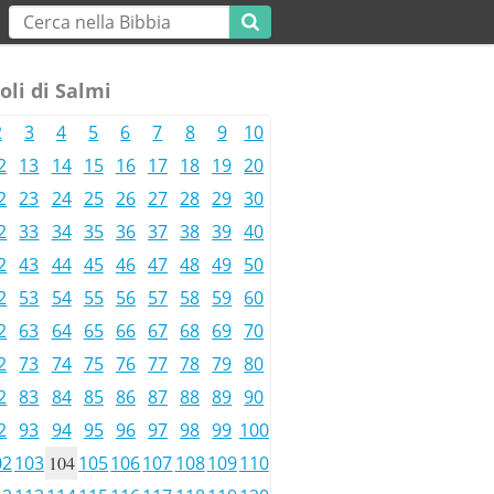
oli di Salmi
2
3
4
5
6
7
8
9
10
2
13
14
15
16
17
18
19
20
2
23
24
25
26
27
28
29
30
2
33
34
35
36
37
38
39
40
2
43
44
45
46
47
48
49
50
2
53
54
55
56
57
58
59
60
2
63
64
65
66
67
68
69
70
2
73
74
75
76
77
78
79
80
2
83
84
85
86
87
88
89
90
2
93
94
95
96
97
98
99
100
02
103
104
105
106
107
108
109
110