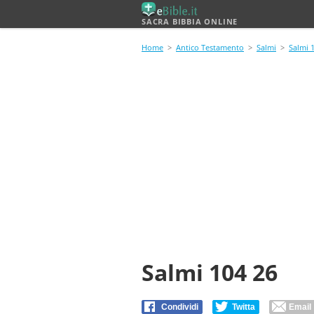
SACRA BIBBIA ONLINE
Home
>
Antico Testamento
>
Salmi
>
Salmi 
Salmi 104 26
Condividi
Twitta
Email