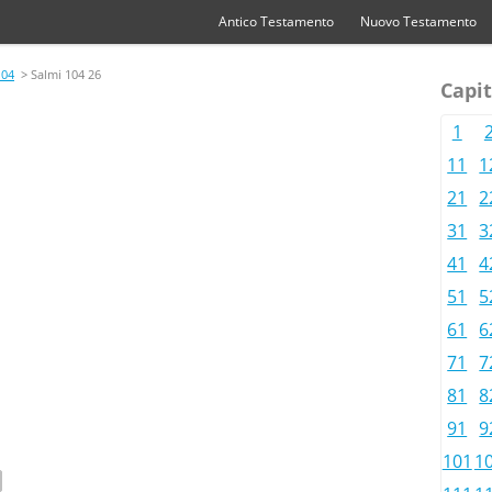
Antico Testamento
Nuovo Testamento
104
> Salmi 104 26
Capit
1
11
1
21
2
31
3
41
4
51
5
61
6
71
7
81
8
91
9
101
1