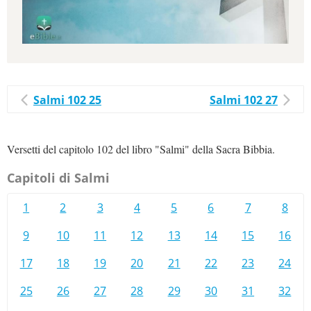
Salmi 102 25
Salmi 102 27
Versetti del capitolo 102 del libro "Salmi" della Sacra Bibbia.
Capitoli di Salmi
1
2
3
4
5
6
7
8
9
10
11
12
13
14
15
16
17
18
19
20
21
22
23
24
25
26
27
28
29
30
31
32