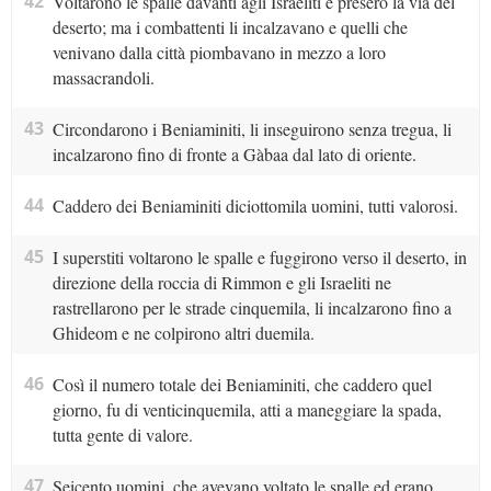
42
Voltarono le spalle davanti agli Israeliti e presero la via del
deserto; ma i combattenti li incalzavano e quelli che
venivano dalla città piombavano in mezzo a loro
massacrandoli.
43
Circondarono i Beniaminiti, li inseguirono senza tregua, li
incalzarono fino di fronte a Gàbaa dal lato di oriente.
44
Caddero dei Beniaminiti diciottomila uomini, tutti valorosi.
45
I superstiti voltarono le spalle e fuggirono verso il deserto, in
direzione della roccia di Rimmon e gli Israeliti ne
rastrellarono per le strade cinquemila, li incalzarono fino a
Ghideom e ne colpirono altri duemila.
46
Così il numero totale dei Beniaminiti, che caddero quel
giorno, fu di venticinquemila, atti a maneggiare la spada,
tutta gente di valore.
47
Seicento uomini, che avevano voltato le spalle ed erano