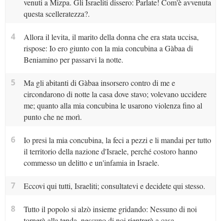
venuti a Mizpa. Gli Israeliti dissero: Parlate! Com'è avvenuta
questa scelleratezza?.
4
Allora il levita, il marito della donna che era stata uccisa,
rispose: Io ero giunto con la mia concubina a Gàbaa di
Beniamino per passarvi la notte.
5
Ma gli abitanti di Gàbaa insorsero contro di me e
circondarono di notte la casa dove stavo; volevano uccidere
me; quanto alla mia concubina le usarono violenza fino al
punto che ne morì.
6
Io presi la mia concubina, la feci a pezzi e li mandai per tutto
il territorio della nazione d'Israele, perché costoro hanno
commesso un delitto e un'infamia in Israele.
7
Eccovi qui tutti, Israeliti; consultatevi e decidete qui stesso.
8
Tutto il popolo si alzò insieme gridando: Nessuno di noi
tornerà alla tenda, nessuno di noi rientrerà a casa.