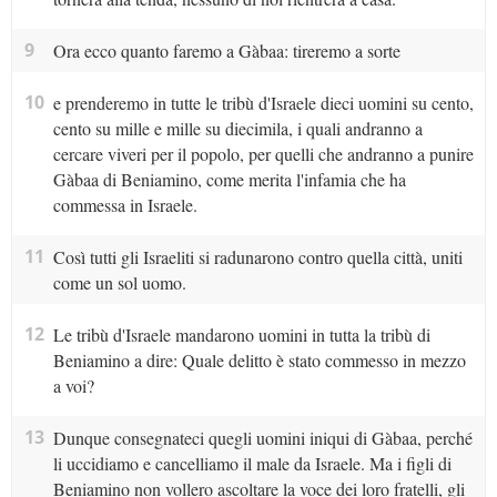
9
Ora ecco quanto faremo a Gàbaa: tireremo a sorte
10
e prenderemo in tutte le tribù d'Israele dieci uomini su cento,
cento su mille e mille su diecimila, i quali andranno a
cercare viveri per il popolo, per quelli che andranno a punire
Gàbaa di Beniamino, come merita l'infamia che ha
commessa in Israele.
11
Così tutti gli Israeliti si radunarono contro quella città, uniti
come un sol uomo.
12
Le tribù d'Israele mandarono uomini in tutta la tribù di
Beniamino a dire: Quale delitto è stato commesso in mezzo
a voi?
13
Dunque consegnateci quegli uomini iniqui di Gàbaa, perché
li uccidiamo e cancelliamo il male da Israele. Ma i figli di
Beniamino non vollero ascoltare la voce dei loro fratelli, gli