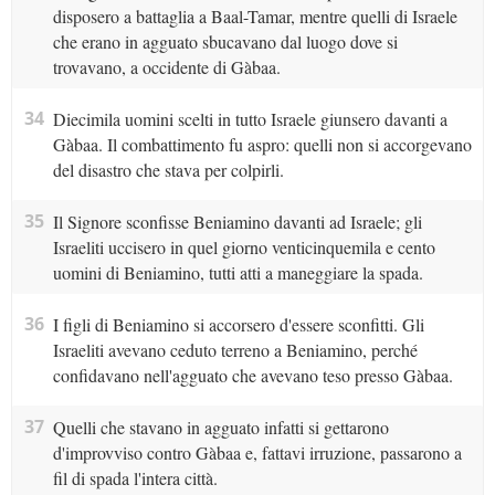
disposero a battaglia a Baal-Tamar, mentre quelli di Israele
che erano in agguato sbucavano dal luogo dove si
trovavano, a occidente di Gàbaa.
34
Diecimila uomini scelti in tutto Israele giunsero davanti a
Gàbaa. Il combattimento fu aspro: quelli non si accorgevano
del disastro che stava per colpirli.
35
Il Signore sconfisse Beniamino davanti ad Israele; gli
Israeliti uccisero in quel giorno venticinquemila e cento
uomini di Beniamino, tutti atti a maneggiare la spada.
36
I figli di Beniamino si accorsero d'essere sconfitti. Gli
Israeliti avevano ceduto terreno a Beniamino, perché
confidavano nell'agguato che avevano teso presso Gàbaa.
37
Quelli che stavano in agguato infatti si gettarono
d'improvviso contro Gàbaa e, fattavi irruzione, passarono a
fil di spada l'intera città.