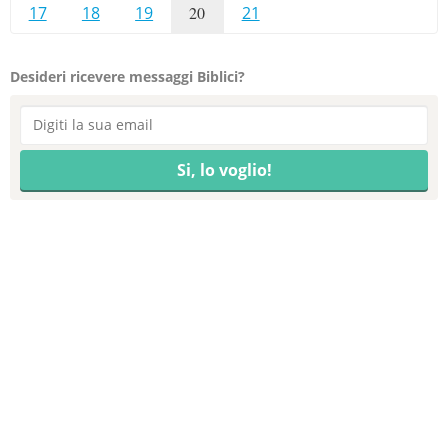
17
18
19
20
21
Desideri ricevere messaggi Biblici?