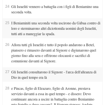
24
Gli Israeliti vennero a battaglia con i figli di Beniamino una
seconda volta.
25
I Beniaminiti una seconda volta uscirono da Gàbaa contro di
loro e sterminarono altri diciottomila uomini degli Israeliti,
tutti atti a maneggiar la spada.
26
Allora tutti gli Israeliti e tutto il popolo andarono a Betel,
piansero e rimasero davanti al Signore e digiunarono quel
giorno fino alla sera e offrirono olocausti e sacrifici di
comunione davanti al Signore.
27
Gli Israeliti consultarono il Signore - l'arca dell'alleanza di
Dio in quel tempo era là
28
e Pincas, figlio di Eleazaro, figlio di Aronne, prestava
servizio davanti a essa in quel tempo - e dissero: Devo
continuare ancora a uscire in battaglia contro Beniamino
mio fratello o devo cessare?. Il Signore rispose: Andate,