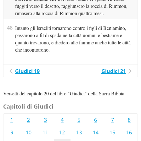
fuggiti verso il deserto, raggiunsero la roccia di Rimmon,
rimasero alla roccia di Rimmon quattro mesi.
48
Intanto gli Israeliti tornarono contro i figli di Beniamino,
passarono a fil di spada nella città uomini e bestiame e
quanto trovarono, e diedero alle fiamme anche tutte le città
che incontrarono.
Giudici 19
Giudici 21
Versetti del capitolo 20 del libro "Giudici" della Sacra Bibbia.
Capitoli di Giudici
1
2
3
4
5
6
7
8
9
10
11
12
13
14
15
16