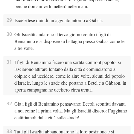
perché domani ve li metterò nelle mani.
29
Israele tese quindi un agguato intorno a Gàbaa.
30
Gli Israeliti andarono il terzo giorno contro i figli di
Beniamino e si disposero a battaglia presso Gàbaa come le
altre volte.
31
I figli di Beniamino fecero una sortita contro il popolo, si
lasciarono attirare lontano dalla città e cominciarono a
colpire e ad uccidere, come le altre volte, alcuni del popolo
d'Israele, lungo le strade che portano a Betel e a Gàbaon, in
aperta campagna: ne uccisero circa trenta.
32
Gia i figli di Beniamino pensavano: Eccoli sconfitti davanti
a noi come la prima volta. Ma gli Israeliti dissero: Fuggiamo
e attiriamoli dalla città sulle strade!.
33
Tutti gli Israeliti abbandonarono la loro posizione e si