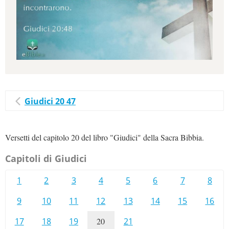
Giudici 20 47
Versetti del capitolo 20 del libro "Giudici" della Sacra Bibbia.
Capitoli di Giudici
1
2
3
4
5
6
7
8
9
10
11
12
13
14
15
16
17
18
19
20
21