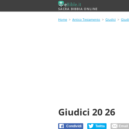
SACRA BIBBIA ONLINE
Home
>
Antico Testamento
>
Giudici
>
Giudi
Giudici 20 26
Condividi
Twitta
Email