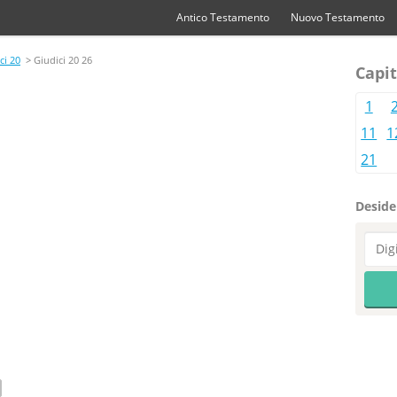
Antico Testamento
Nuovo Testamento
ci 20
> Giudici 20 26
Capit
1
11
1
21
Desider