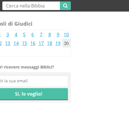
oli di Giudici
2
3
4
5
6
7
8
9
10
2
13
14
15
16
17
18
19
20
i ricevere messaggi Biblici?