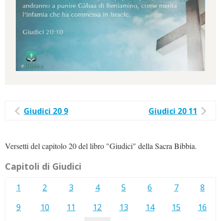
Giudici 20 9
Giudici 20 11
Versetti del capitolo 20 del libro "Giudici" della Sacra Bibbia.
Capitoli di Giudici
1
2
3
4
5
6
7
8
9
10
11
12
13
14
15
16