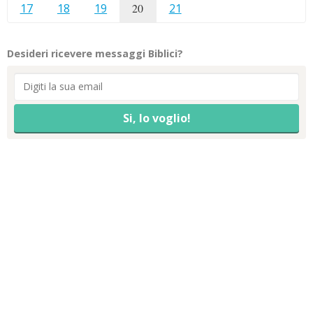
17
18
19
20
21
Desideri ricevere messaggi Biblici?