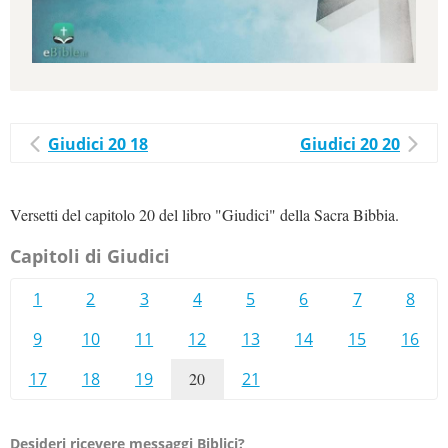
Giudici 20 18
Giudici 20 20
Versetti del capitolo 20 del libro "Giudici" della Sacra Bibbia.
Capitoli di Giudici
1
2
3
4
5
6
7
8
9
10
11
12
13
14
15
16
17
18
19
20
21
Desideri ricevere messaggi Biblici?