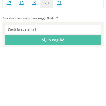
17
18
19
20
21
Desideri ricevere messaggi Biblici?