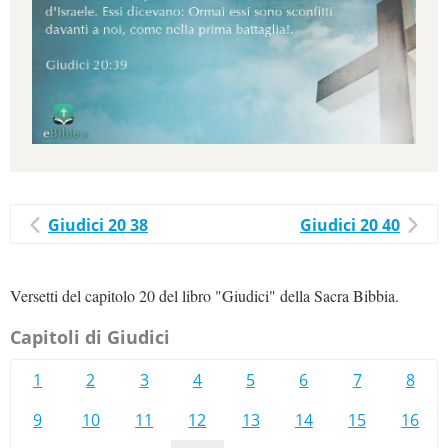
Giudici 20 38
Giudici 20 40
Versetti del capitolo 20 del libro "Giudici" della Sacra Bibbia.
Capitoli di Giudici
1
2
3
4
5
6
7
8
9
10
11
12
13
14
15
16