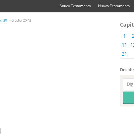
Antico Testamento
Nuovo Testamento
ci 20
> Giudici 20 42
Capit
1
11
1
21
Desider