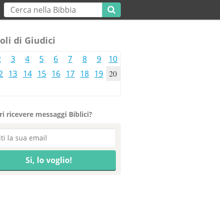
oli di Giudici
2
3
4
5
6
7
8
9
10
2
13
14
15
16
17
18
19
20
i ricevere messaggi Biblici?