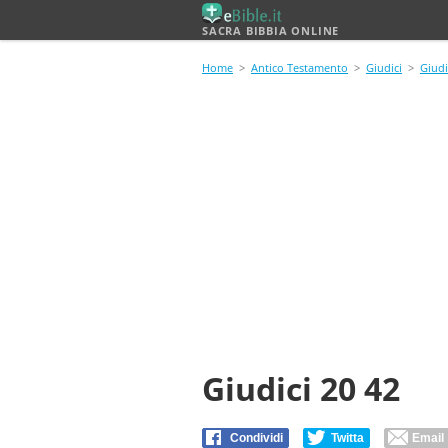
SACRA BIBBIA ONLINE
Home
>
Antico Testamento
>
Giudici
>
Giudi
Giudici 20 42
Condividi
Twitta
Email