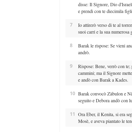
disse: Il Signore, Dio d'Israe
e prendi con te diecimila figli
7
Io attirerò verso di te al torr
suoi carri e la sua numerosa g
8
Barak le rispose: Se vieni a
andrò.
9
Rispose: Bene, verrò con te; p
cammini; ma il Signore mette
e andò con Barak a Kades.
10
Barak convocò Zàbulon e Nèft
seguito e Debora andò con lu
11
Ora Eber, il Kenita, si era s
Mosè, e aveva piantato le te