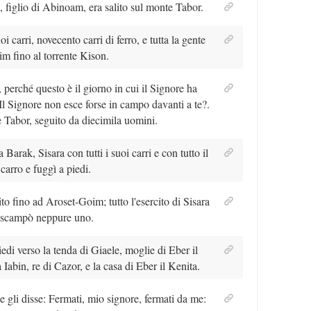
k, figlio di Abinoam, era salito sul monte Tabor.
oi carri, novecento carri di ferro, e tutta la gente
m fino al torrente Kison.
 perché questo è il giorno in cui il Signore ha
Il Signore non esce forse in campo davanti a te?.
 Tabor, seguito da diecimila uomini.
 Barak, Sisara con tutti i suoi carri e con tutto il
 carro e fuggì a piedi.
cito fino ad Aroset-Goim; tutto l'esercito di Sisara
e scampò neppure uno.
iedi verso la tenda di Giaele, moglie di Eber il
 Iabin, re di Cazor, e la casa di Eber il Kenita.
e gli disse: Fermati, mio signore, fermati da me: