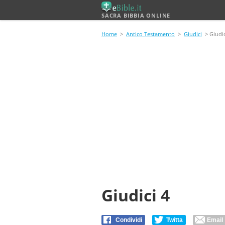
SACRA BIBBIA ONLINE
Home
>
Antico Testamento
>
Giudici
> Giudic
Giudici 4
Condividi
Twitta
Email