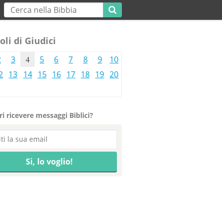
oli di Giudici
2
3
4
5
6
7
8
9
10
2
13
14
15
16
17
18
19
20
i ricevere messaggi Biblici?