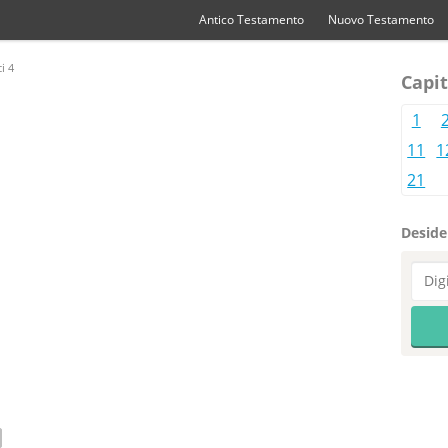
Antico Testamento
Nuovo Testamento
i 4
Capit
1
11
1
21
Desider