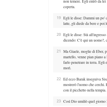
non temere. Egli entrò da lei
coperta.
19
Egli le disse: Dammi un po' d
latte, gli diede da bere e poi l
20
Egli le disse: Stà all'ingress
dicendo: C'è qui un uomo?, d
21
Ma Giaele, moglie di Eber, pr
martello, venne pian piano a l
farlo penetrare in terra. Egl
morì.
22
Ed ecco Barak inseguiva Sisara
mostrerò l'uomo che cerchi. E
con il picchetto nella tempia.
23
Così Dio umiliò quel giorno Ia