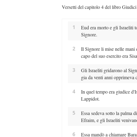
Versetti del capitolo 4 del libro Giudici
1
Eud era morto e gli Israeliti 
Signore.
2
Il Signore li mise nelle mani
capo del suo esercito era Si
3
Gli Israeliti gridarono al Sig
gia da venti anni opprimeva d
4
In quel tempo era giudice d'I
Lappidot.
5
Essa sedeva sotto la palma d
Efraim, e gli Israeliti venivan
6
Essa mandò a chiamare Barak,