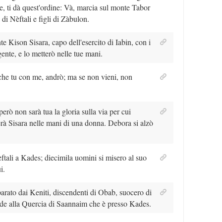
le, ti dà quest'ordine: Và, marcia sul monte Tabor
 di Nèftali e figli di Zàbulon.
ente Kison Sisara, capo dell'esercito di Iabin, con i
ente, e lo metterò nelle tue mani.
nche tu con me, andrò; ma se non vieni, non
erò non sarà tua la gloria sulla via per cui
rà Sisara nelle mani di una donna. Debora si alzò
ali a Kades; diecimila uomini si misero al suo
i.
eparato dai Keniti, discendenti di Obab, suocero di
nde alla Quercia di Saannaim che è presso Kades.