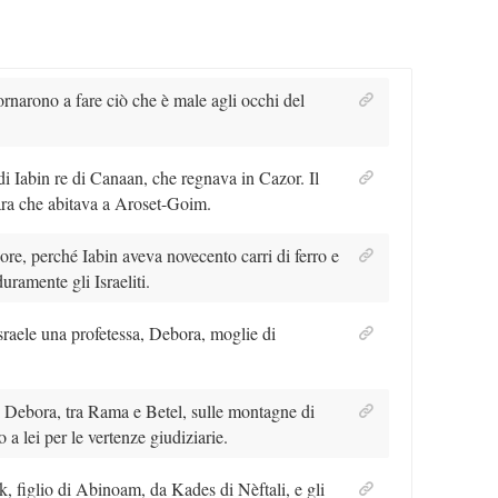
tornarono a fare ciò che è male agli occhi del
 di Iabin re di Canaan, che regnava in Cazor. Il
sara che abitava a Aroset-Goim.
nore, perché Iabin aveva novecento carri di ferro e
uramente gli Israeliti.
sraele una profetessa, Debora, moglie di
i Debora, tra Rama e Betel, sulle montagne di
o a lei per le vertenze giudiziarie.
 figlio di Abinoam, da Kades di Nèftali, e gli