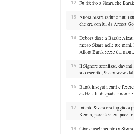
12
Fu riferito a Sisara che Bara
13
Allora Sisara radunò tutti i su
che era con lui da Aroset-Goi
14
Debora disse a Barak: Alzati,
messo Sisara nelle tue mani. 
Allora Barak scese dal monte
15
Il Signore sconfisse, davanti a
suo esercito; Sisara scese dal
16
Barak inseguì i carri e l'eser
cadde a fil di spada e non n
17
Intanto Sisara era fuggito a p
Kenita, perché vi era pace fra
18
Giaele uscì incontro a Sisara 