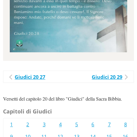
Giudici 20 27
Giudici 20 29
Versetti del capitolo 20 del libro "Giudici" della Sacra Bibbia.
Capitoli di Giudici
1
2
3
4
5
6
7
8
9
10
11
12
13
14
15
16