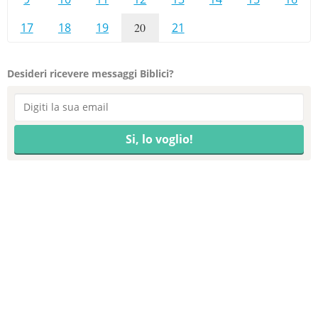
17
18
19
20
21
Desideri ricevere messaggi Biblici?