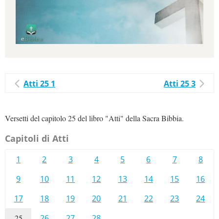
Atti 25 1
Atti 25 3
Versetti del capitolo 25 del libro "Atti" della Sacra Bibbia.
Capitoli di Atti
1
2
3
4
5
6
7
8
9
10
11
12
13
14
15
16
17
18
19
20
21
22
23
24
25
26
27
28