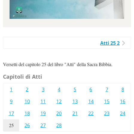
Atti 25 2
Versetti del capitolo 25 del libro "Atti" della Sacra Bibbia.
Capitoli di Atti
1
2
3
4
5
6
7
8
9
10
11
12
13
14
15
16
17
18
19
20
21
22
23
24
25
26
27
28