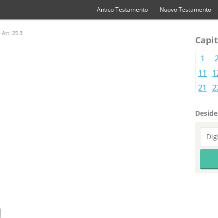
Antico Testamento
Nuovo Testamento
 Atti 25 3
Capit
1
11
1
21
2
Desider