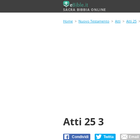
SACRA BIBBIA ONLINE
Home
>
Nuovo Testamento
>
Atti
>
Atti 25
>
Atti 25 3
Condividi
Twitta
Email