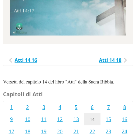
Atti 14 16
Atti 14 18
Versetti del capitolo 14 del libro "Atti" della Sacra Bibbia.
Capitoli di Atti
1
2
3
4
5
6
7
8
9
10
11
12
13
14
15
16
17
18
19
20
21
22
23
24