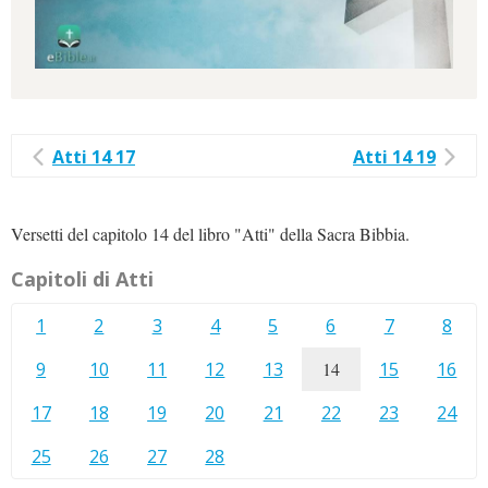
Atti 14 17
Atti 14 19
Versetti del capitolo 14 del libro "Atti" della Sacra Bibbia.
Capitoli di Atti
1
2
3
4
5
6
7
8
9
10
11
12
13
14
15
16
17
18
19
20
21
22
23
24
25
26
27
28