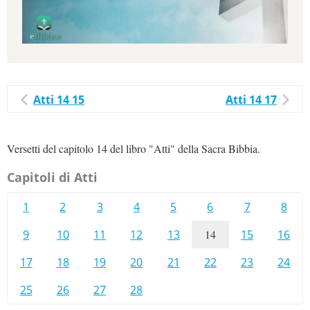
Atti 14 15
Atti 14 17
Versetti del capitolo 14 del libro "Atti" della Sacra Bibbia.
Capitoli di Atti
1
2
3
4
5
6
7
8
9
10
11
12
13
14
15
16
17
18
19
20
21
22
23
24
25
26
27
28