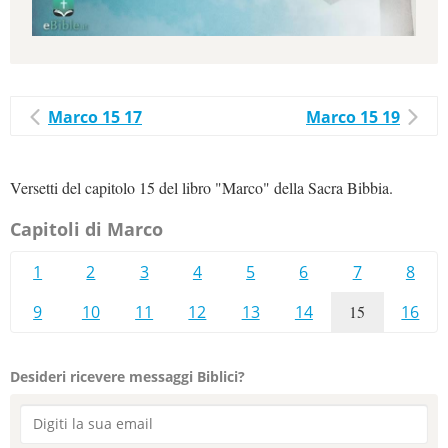
Marco 15 17
Marco 15 19
Versetti del capitolo 15 del libro "Marco" della Sacra Bibbia.
Capitoli di Marco
1
2
3
4
5
6
7
8
9
10
11
12
13
14
15
16
Desideri ricevere messaggi Biblici?