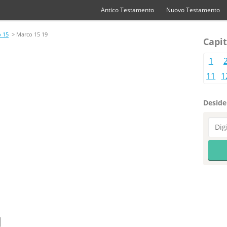
Antico Testamento
Nuovo Testamento
 15
> Marco 15 19
Capit
1
11
1
Desider