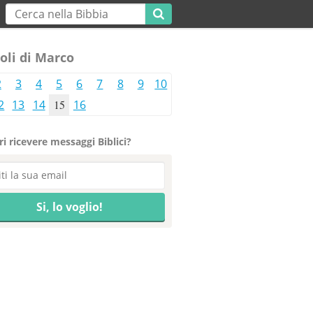
oli di Marco
2
3
4
5
6
7
8
9
10
2
13
14
15
16
i ricevere messaggi Biblici?