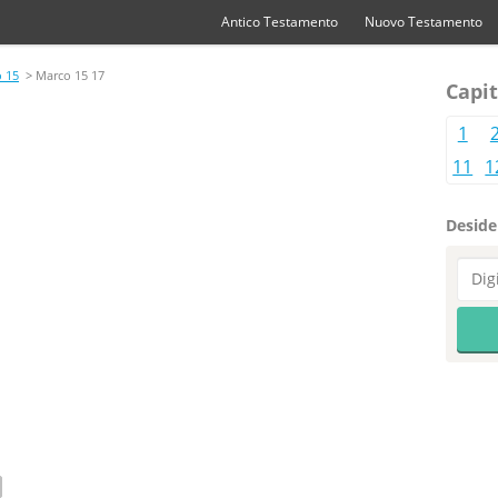
Antico Testamento
Nuovo Testamento
 15
> Marco 15 17
Capit
1
11
1
Desider