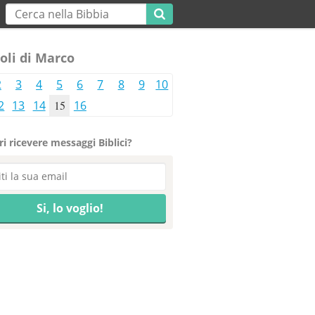
oli di Marco
2
3
4
5
6
7
8
9
10
2
13
14
15
16
i ricevere messaggi Biblici?