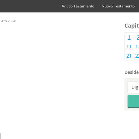
Antico Testamento
Nuovo Testamento
 Atti 25 20
Capit
1
11
1
21
2
Desider