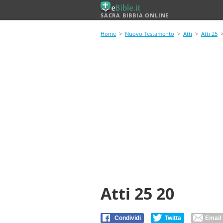
SACRA BIBBIA ONLINE
Home
>
Nuovo Testamento
>
Atti
>
Atti 25
>
Atti 25 20
Condividi
Twitta
Email