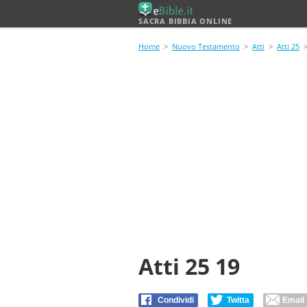
SACRA BIBBIA ONLINE
Home
>
Nuovo Testamento
>
Atti
>
Atti 25
>
Atti 25 19
Condividi
Twitta
Email