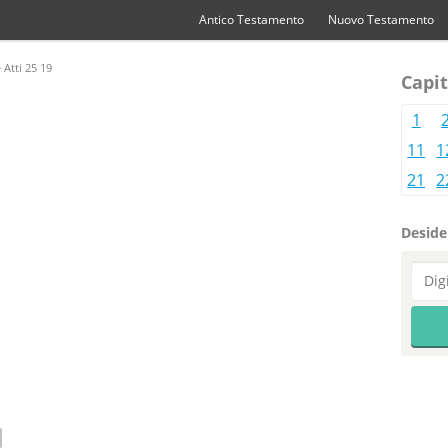
Antico Testamento
Nuovo Testamento
 Atti 25 19
Capit
1
11
1
21
2
Desider