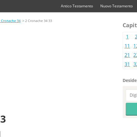
Antico Testamento
Nuovo Testamento
 Cronache 34
> 2 Cronache 34 33
Capit
1
11
1
21
2
31
3
Desider
33