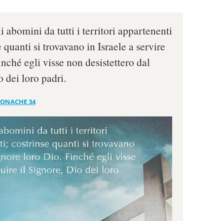
i abomini da tutti i territori appartenenti
se quanti si trovavano in Israele a servire
inché egli visse non desistettero dal
o dei loro padri.
RONACHE 34