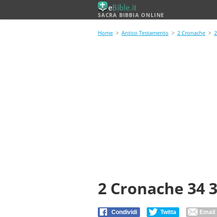
SACRA BIBBIA ONLINE
Home
>
Antico Testamento
>
2 Cronache
>
2
2 Cronache 34 
Condividi
Twitta
Email