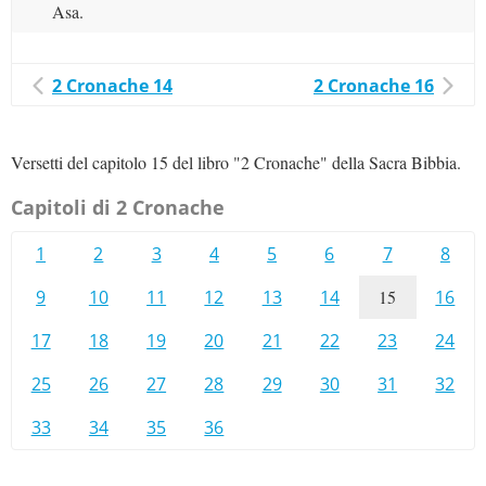
Asa.
2 Cronache 14
2 Cronache 16
Versetti del capitolo 15 del libro "2 Cronache" della Sacra Bibbia.
Capitoli di 2 Cronache
1
2
3
4
5
6
7
8
9
10
11
12
13
14
15
16
17
18
19
20
21
22
23
24
25
26
27
28
29
30
31
32
33
34
35
36