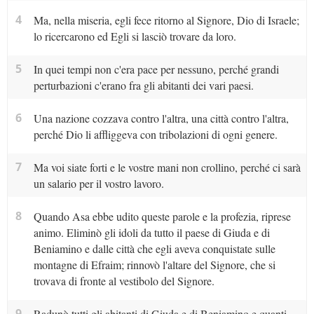
4
Ma, nella miseria, egli fece ritorno al Signore, Dio di Israele;
lo ricercarono ed Egli si lasciò trovare da loro.
5
In quei tempi non c'era pace per nessuno, perché grandi
perturbazioni c'erano fra gli abitanti dei vari paesi.
6
Una nazione cozzava contro l'altra, una città contro l'altra,
perché Dio li affliggeva con tribolazioni di ogni genere.
7
Ma voi siate forti e le vostre mani non crollino, perché ci sarà
un salario per il vostro lavoro.
8
Quando Asa ebbe udito queste parole e la profezia, riprese
animo. Eliminò gli idoli da tutto il paese di Giuda e di
Beniamino e dalle città che egli aveva conquistate sulle
montagne di Efraim; rinnovò l'altare del Signore, che si
trovava di fronte al vestibolo del Signore.
9
Radunò tutti gli abitanti di Giuda e di Beniamino e quanti,