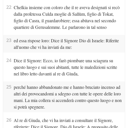
22
Chelkia insieme con coloro che il re aveva designati si recò
dalla profetessa Culda moglie di Sallùm, figlio di Tokat,
figlio di Casra, il guardarobiere; essa abitava nel secondo
quartiere di Gerusalemme. Le parlarono in tal senso
23
ed essa rispose loro: Dice il Signore Dio di Israele: Riferite
all'uomo che vi ha inviati da me:
24
Dice il Signore: Ecco, io farò piombare una sciagura su
questo luogo e sui suoi abitanti, tutte le maledizioni scritte
nel libro letto davanti al re di Giuda,
25
perché hanno abbandonato me e hanno bruciato incenso ad
altri dei provocandomi a sdegno con tutte le opere delle loro
mani. La mia collera si accenderà contro questo luogo e non
si potrà spegnere.
26
Al re di Giuda, che vi ha inviati a consultare il Signore,
riferirete: Dice il Signore, Dio di Israele: A proposito delle