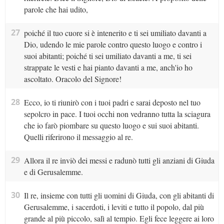
parole che hai udito,
27
poiché il tuo cuore si è intenerito e ti sei umiliato davanti a
Dio, udendo le mie parole contro questo luogo e contro i
suoi abitanti; poiché ti sei umiliato davanti a me, ti sei
strappate le vesti e hai pianto davanti a me, anch'io ho
ascoltato. Oracolo del Signore!
28
Ecco, io ti riunirò con i tuoi padri e sarai deposto nel tuo
sepolcro in pace. I tuoi occhi non vedranno tutta la sciagura
che io farò piombare su questo luogo e sui suoi abitanti.
Quelli riferirono il messaggio al re.
29
Allora il re inviò dei messi e radunò tutti gli anziani di Giuda
e di Gerusalemme.
30
Il re, insieme con tutti gli uomini di Giuda, con gli abitanti di
Gerusalemme, i sacerdoti, i leviti e tutto il popolo, dal più
grande al più piccolo, salì al tempio. Egli fece leggere ai loro