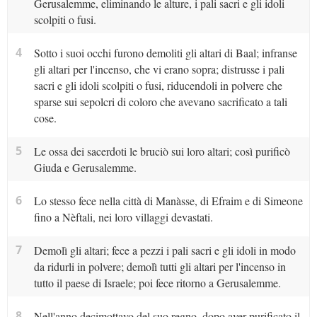
Gerusalemme, eliminando le alture, i pali sacri e gli idoli
scolpiti o fusi.
4
Sotto i suoi occhi furono demoliti gli altari di Baal; infranse
gli altari per l'incenso, che vi erano sopra; distrusse i pali
sacri e gli idoli scolpiti o fusi, riducendoli in polvere che
sparse sui sepolcri di coloro che avevano sacrificato a tali
cose.
5
Le ossa dei sacerdoti le bruciò sui loro altari; così purificò
Giuda e Gerusalemme.
6
Lo stesso fece nella città di Manàsse, di Efraim e di Simeone
fino a Nèftali, nei loro villaggi devastati.
7
Demolì gli altari; fece a pezzi i pali sacri e gli idoli in modo
da ridurli in polvere; demolì tutti gli altari per l'incenso in
tutto il paese di Israele; poi fece ritorno a Gerusalemme.
8
Nell'anno decimottavo del suo regno, dopo aver purificato il