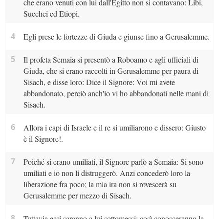
che erano venuti con lui dall'Egitto non si contavano: Libi,
Succhei ed Etiopi.
4
Egli prese le fortezze di Giuda e giunse fino a Gerusalemme.
5
Il profeta Semaia si presentò a Roboamo e agli ufficiali di
Giuda, che si erano raccolti in Gerusalemme per paura di
Sisach, e disse loro: Dice il Signore: Voi mi avete
abbandonato, perciò anch'io vi ho abbandonati nelle mani di
Sisach.
6
Allora i capi di Israele e il re si umiliarono e dissero: Giusto
è il Signore!.
7
Poiché si erano umiliati, il Signore parlò a Semaia: Si sono
umiliati e io non li distruggerò. Anzi concederò loro la
liberazione fra poco; la mia ira non si rovescerà su
Gerusalemme per mezzo di Sisach.
8
Tuttavia essi saranno a lui sottomessi; così conosceranno la