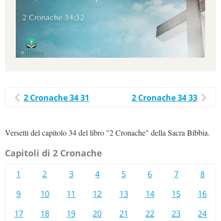
2 Cronache 34 31
2 Cronache 34 33
Versetti del capitolo 34 del libro "2 Cronache" della Sacra Bibbia.
Capitoli di 2 Cronache
1
2
3
4
5
6
7
8
9
10
11
12
13
14
15
16
17
18
19
20
21
22
23
24