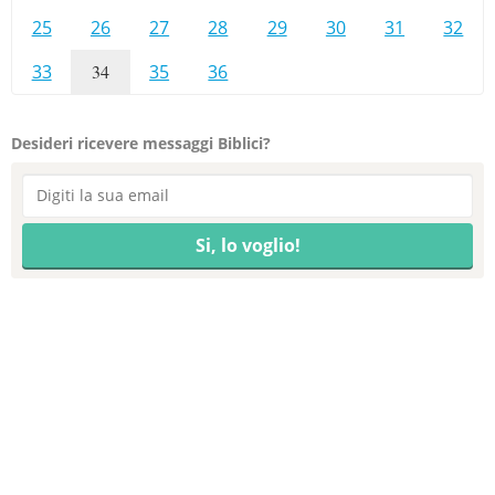
25
26
27
28
29
30
31
32
33
34
35
36
Desideri ricevere messaggi Biblici?