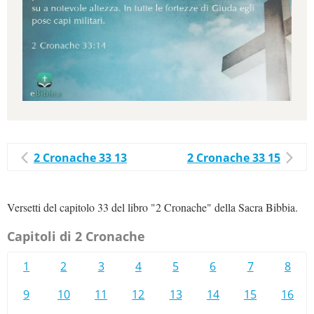
2 Cronache 33 13
2 Cronache 33 15
Versetti del capitolo 33 del libro "2 Cronache" della Sacra Bibbia.
Capitoli di 2 Cronache
1
2
3
4
5
6
7
8
9
10
11
12
13
14
15
16