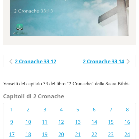
2 Cronache 33 12
2 Cronache 33 14
Versetti del capitolo 33 del libro "2 Cronache" della Sacra Bibbia.
Capitoli di 2 Cronache
1
2
3
4
5
6
7
8
9
10
11
12
13
14
15
16
17
18
19
20
21
22
23
24