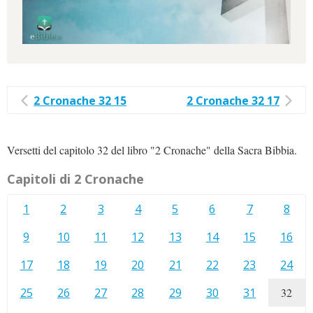
2 Cronache 32 15
2 Cronache 32 17
Versetti del capitolo 32 del libro "2 Cronache" della Sacra Bibbia.
Capitoli di 2 Cronache
1
2
3
4
5
6
7
8
9
10
11
12
13
14
15
16
17
18
19
20
21
22
23
24
25
26
27
28
29
30
31
32