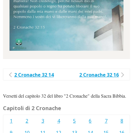
2 Cronache 32 14
2 Cronache 32 16
Versetti del capitolo 32 del libro "2 Cronache" della Sacra Bibbia.
Capitoli di 2 Cronache
1
2
3
4
5
6
7
8
9
10
11
12
13
14
15
16