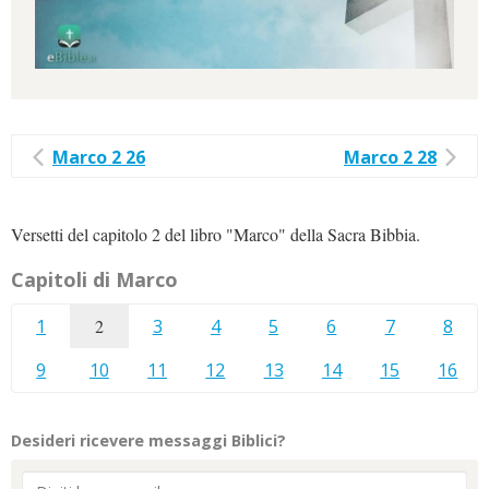
Marco 2 26
Marco 2 28
Versetti del capitolo 2 del libro "Marco" della Sacra Bibbia.
Capitoli di Marco
1
2
3
4
5
6
7
8
9
10
11
12
13
14
15
16
Desideri ricevere messaggi Biblici?