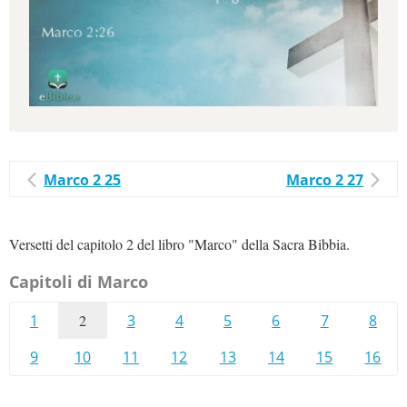
Marco 2 25
Marco 2 27
Versetti del capitolo 2 del libro "Marco" della Sacra Bibbia.
Capitoli di Marco
1
2
3
4
5
6
7
8
9
10
11
12
13
14
15
16