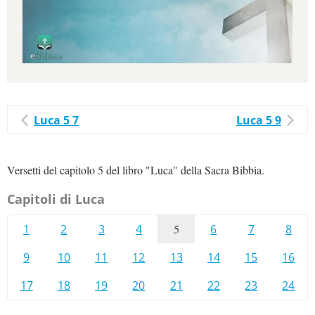
Luca 5 7
Luca 5 9
Versetti del capitolo 5 del libro "Luca" della Sacra Bibbia.
Capitoli di Luca
1
2
3
4
5
6
7
8
9
10
11
12
13
14
15
16
17
18
19
20
21
22
23
24