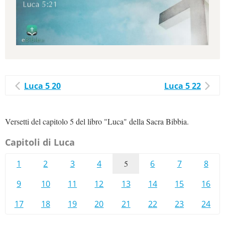
Luca 5 20
Luca 5 22
Versetti del capitolo 5 del libro "Luca" della Sacra Bibbia.
Capitoli di Luca
1
2
3
4
5
6
7
8
9
10
11
12
13
14
15
16
17
18
19
20
21
22
23
24