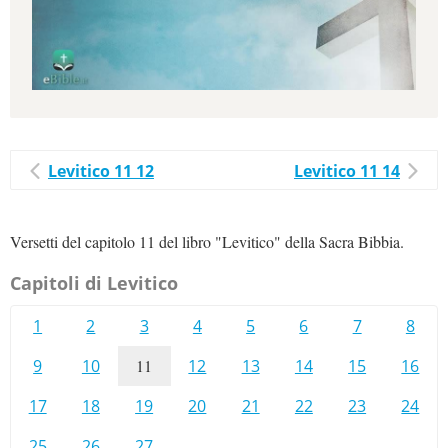
Levitico 11 12
Levitico 11 14
Versetti del capitolo 11 del libro "Levitico" della Sacra Bibbia.
Capitoli di Levitico
1
2
3
4
5
6
7
8
9
10
11
12
13
14
15
16
17
18
19
20
21
22
23
24
25
26
27