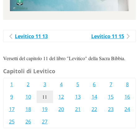
Levitico 11 13
Levitico 11 15
Versetti del capitolo 11 del libro "Levitico" della Sacra Bibbia.
Capitoli di Levitico
1
2
3
4
5
6
7
8
9
10
11
12
13
14
15
16
17
18
19
20
21
22
23
24
25
26
27