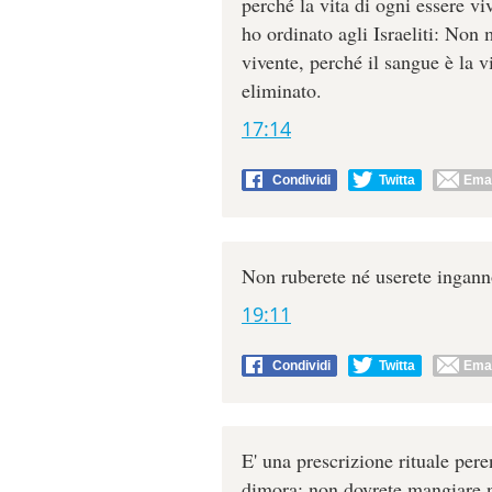
perché la vita di ogni essere vi
ho ordinato agli Israeliti: Non
vivente, perché il sangue è la 
eliminato.
17:14
Condividi
Twitta
Emai
Non ruberete né userete ingann
19:11
Condividi
Twitta
Emai
E' una prescrizione rituale pere
dimora: non dovrete mangiare 