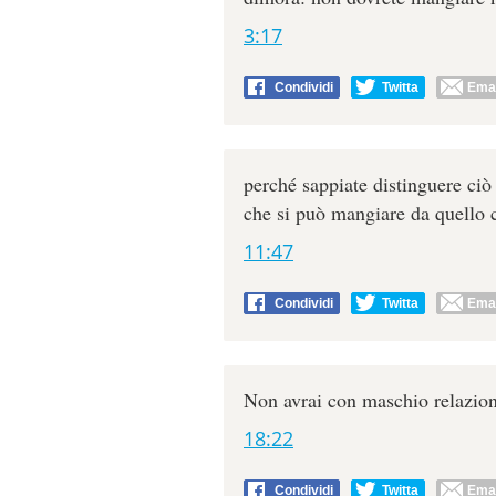
3:17
Condividi
Twitta
Emai
perché sappiate distinguere ci
che si può mangiare da quello 
11:47
Condividi
Twitta
Emai
Non avrai con maschio relazio
18:22
Condividi
Twitta
Emai