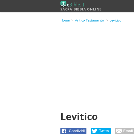
SACRA BIBBIA ONLINE
Home
>
Antico Testamento
>
Levitico
Levitico
Condividi
Twitta
Email