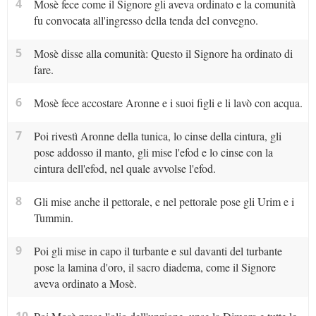
4
Mosè fece come il Signore gli aveva ordinato e la comunità
fu convocata all'ingresso della tenda del convegno.
5
Mosè disse alla comunità: Questo il Signore ha ordinato di
fare.
6
Mosè fece accostare Aronne e i suoi figli e li lavò con acqua.
7
Poi rivestì Aronne della tunica, lo cinse della cintura, gli
pose addosso il manto, gli mise l'efod e lo cinse con la
cintura dell'efod, nel quale avvolse l'efod.
8
Gli mise anche il pettorale, e nel pettorale pose gli Urim e i
Tummin.
9
Poi gli mise in capo il turbante e sul davanti del turbante
pose la lamina d'oro, il sacro diadema, come il Signore
aveva ordinato a Mosè.