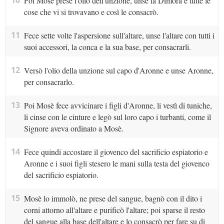
10
Poi Mosè prese l'olio dell'unzione, unse la Dimora e tutte le
cose che vi si trovavano e così le consacrò.
11
Fece sette volte l'aspersione sull'altare, unse l'altare con tutti i
suoi accessori, la conca e la sua base, per consacrarli.
12
Versò l'olio della unzione sul capo d'Aronne e unse Aronne,
per consacrarlo.
13
Poi Mosè fece avvicinare i figli d'Aronne, li vestì di tuniche,
li cinse con le cinture e legò sul loro capo i turbanti, come il
Signore aveva ordinato a Mosè.
14
Fece quindi accostare il giovenco del sacrificio espiatorio e
Aronne e i suoi figli stesero le mani sulla testa del giovenco
del sacrificio espiatorio.
15
Mosè lo immolò, ne prese del sangue, bagnò con il dito i
corni attorno all'altare e purificò l'altare; poi sparse il resto
del sangue alla base dell'altare e lo consacrò per fare su di