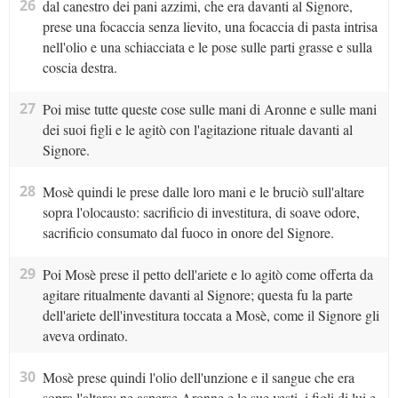
26
dal canestro dei pani azzimi, che era davanti al Signore,
prese una focaccia senza lievito, una focaccia di pasta intrisa
nell'olio e una schiacciata e le pose sulle parti grasse e sulla
coscia destra.
27
Poi mise tutte queste cose sulle mani di Aronne e sulle mani
dei suoi figli e le agitò con l'agitazione rituale davanti al
Signore.
28
Mosè quindi le prese dalle loro mani e le bruciò sull'altare
sopra l'olocausto: sacrificio di investitura, di soave odore,
sacrificio consumato dal fuoco in onore del Signore.
29
Poi Mosè prese il petto dell'ariete e lo agitò come offerta da
agitare ritualmente davanti al Signore; questa fu la parte
dell'ariete dell'investitura toccata a Mosè, come il Signore gli
aveva ordinato.
30
Mosè prese quindi l'olio dell'unzione e il sangue che era
sopra l'altare; ne asperse Aronne e le sue vesti, i figli di lui e