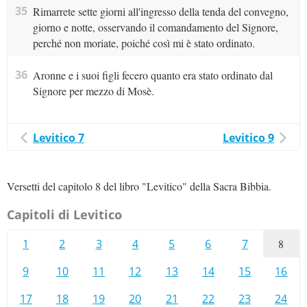
35
Rimarrete sette giorni all'ingresso della tenda del convegno,
giorno e notte, osservando il comandamento del Signore,
perché non moriate, poiché così mi è stato ordinato.
36
Aronne e i suoi figli fecero quanto era stato ordinato dal
Signore per mezzo di Mosè.
Levitico 7
Levitico 9
Versetti del capitolo 8 del libro "Levitico" della Sacra Bibbia.
Capitoli di Levitico
1
2
3
4
5
6
7
8
9
10
11
12
13
14
15
16
17
18
19
20
21
22
23
24