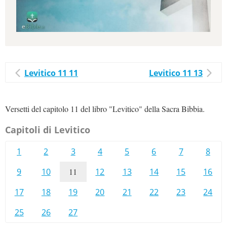
Levitico 11 11
Levitico 11 13
Versetti del capitolo 11 del libro "Levitico" della Sacra Bibbia.
Capitoli di Levitico
1
2
3
4
5
6
7
8
9
10
11
12
13
14
15
16
17
18
19
20
21
22
23
24
25
26
27