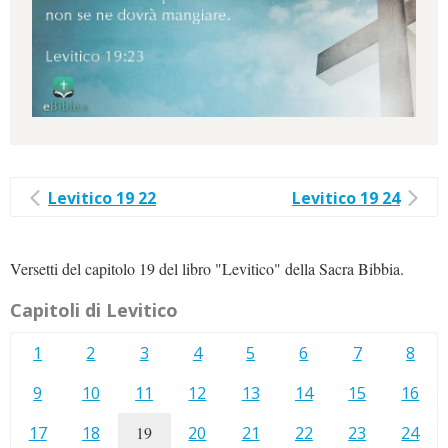
Levitico 19 22
Levitico 19 24
Versetti del capitolo 19 del libro "Levitico" della Sacra Bibbia.
Capitoli di Levitico
1
2
3
4
5
6
7
8
9
10
11
12
13
14
15
16
17
18
19
20
21
22
23
24